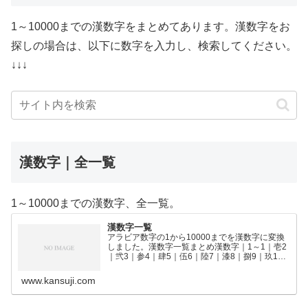
1～10000までの漢数字をまとめてあります。漢数字をお
探しの場合は、以下に数字を入力し、検索してください。
↓↓↓
漢数字｜全一覧
1～10000までの漢数字、全一覧。
漢数字一覧
アラビア数字の1から10000までを漢数字に変換
しました。漢数字一覧まとめ漢数字｜1～1｜壱2
｜弐3｜参4｜肆5｜伍6｜陸7｜漆8｜捌9｜玖10
｜拾11｜拾壱12｜拾弐13｜拾参14｜拾肆15｜拾
伍16｜拾陸17｜拾漆18｜拾捌19｜拾玖2…
www.kansuji.com