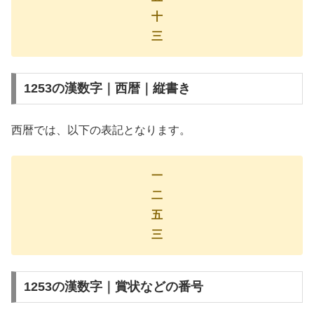
十
三
1253の漢数字｜西暦｜縦書き
西暦では、以下の表記となります。
一
二
五
三
1253の漢数字｜賞状などの番号