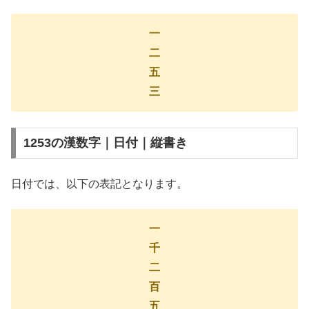
一
二
五
三
1253の漢数字｜日付｜縦書き
日付では、以下の表記となります。
一
千
二
百
五