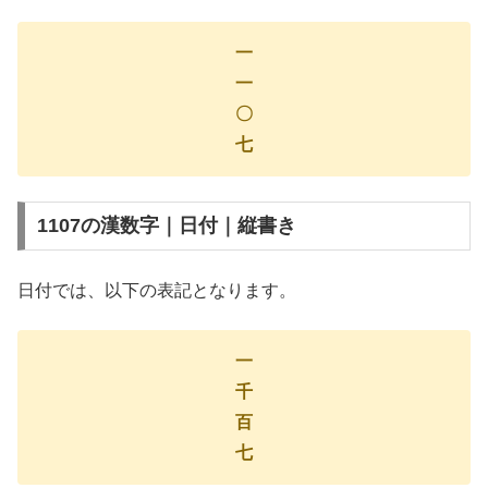
一
一
〇
七
1107の漢数字｜日付｜縦書き
日付では、以下の表記となります。
一
千
百
七