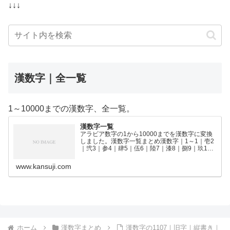
↓↓↓
漢数字｜全一覧
1～10000までの漢数字、全一覧。
漢数字一覧
アラビア数字の1から10000までを漢数字に変換
しました。漢数字一覧まとめ漢数字｜1～1｜壱2
｜弐3｜参4｜肆5｜伍6｜陸7｜漆8｜捌9｜玖10
｜拾11｜拾壱12｜拾弐13｜拾参14｜拾肆15｜拾
伍16｜拾陸17｜拾漆18｜拾捌19｜拾玖2…
www.kansuji.com
ホーム
漢数字まとめ
漢数字の1107｜旧字｜縦書き｜