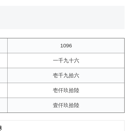
1096
一千九十六
壱千九拾六
壱仟玖拾陸
壹仟玖拾陸
き