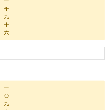
一
千
九
十
六
一
〇
九