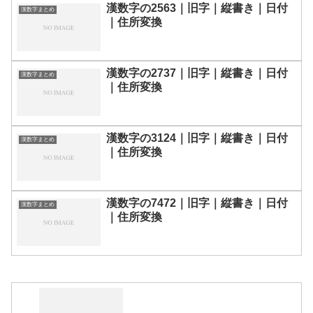
漢数字の2563｜旧字｜縦書き｜日付
漢数字まとめ
｜住所変換
漢数字の2737｜旧字｜縦書き｜日付
漢数字まとめ
｜住所変換
漢数字の3124｜旧字｜縦書き｜日付
漢数字まとめ
｜住所変換
漢数字の7472｜旧字｜縦書き｜日付
漢数字まとめ
｜住所変換