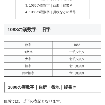
1088の漢数字｜西暦｜縦書き
1088の漢数字｜賞状などの番号
1088の漢数字｜旧字
数字
1088
漢数字
一千八十八
大字
壱千八拾八
旧字
壱仟捌拾捌
昔の旧字
壹仟捌拾捌
1088の漢数字｜住所・番地｜縦書き
住所では、以下の表記となります。